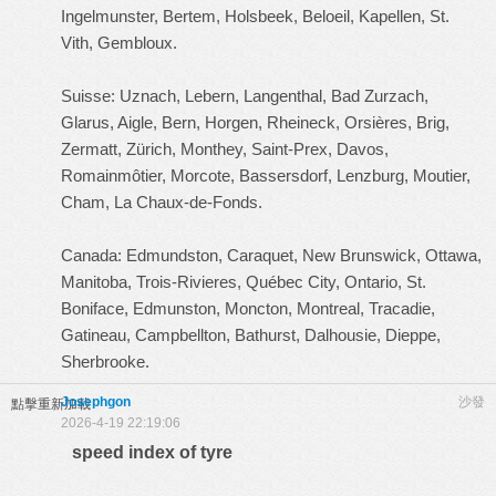
Ingelmunster, Bertem, Holsbeek, Beloeil, Kapellen, St.
Vith, Gembloux.
Suisse: Uznach, Lebern, Langenthal, Bad Zurzach,
Glarus, Aigle, Bern, Horgen, Rheineck, Orsières, Brig,
Zermatt, Zürich, Monthey, Saint-Prex, Davos,
Romainmôtier, Morcote, Bassersdorf, Lenzburg, Moutier,
Cham, La Chaux-de-Fonds.
Canada: Edmundston, Caraquet, New Brunswick, Ottawa,
Manitoba, Trois-Rivieres, Québec City, Ontario, St.
Boniface, Edmunston, Moncton, Montreal, Tracadie,
Gatineau, Campbellton, Bathurst, Dalhousie, Dieppe,
Sherbrooke.
Josephgon
沙發
點擊重新加載
2026-4-19 22:19:06
speed index of tyre