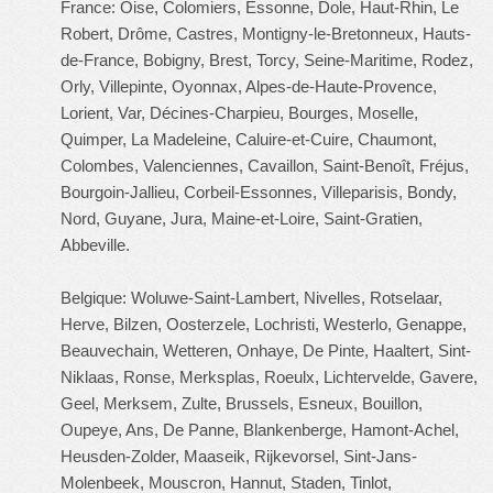
France: Oise, Colomiers, Essonne, Dole, Haut-Rhin, Le
Robert, Drôme, Castres, Montigny-le-Bretonneux, Hauts-
de-France, Bobigny, Brest, Torcy, Seine-Maritime, Rodez,
Orly, Villepinte, Oyonnax, Alpes-de-Haute-Provence,
Lorient, Var, Décines-Charpieu, Bourges, Moselle,
Quimper, La Madeleine, Caluire-et-Cuire, Chaumont,
Colombes, Valenciennes, Cavaillon, Saint-Benoît, Fréjus,
Bourgoin-Jallieu, Corbeil-Essonnes, Villeparisis, Bondy,
Nord, Guyane, Jura, Maine-et-Loire, Saint-Gratien,
Abbeville.
Belgique: Woluwe-Saint-Lambert, Nivelles, Rotselaar,
Herve, Bilzen, Oosterzele, Lochristi, Westerlo, Genappe,
Beauvechain, Wetteren, Onhaye, De Pinte, Haaltert, Sint-
Niklaas, Ronse, Merksplas, Roeulx, Lichtervelde, Gavere,
Geel, Merksem, Zulte, Brussels, Esneux, Bouillon,
Oupeye, Ans, De Panne, Blankenberge, Hamont-Achel,
Heusden-Zolder, Maaseik, Rijkevorsel, Sint-Jans-
Molenbeek, Mouscron, Hannut, Staden, Tinlot,