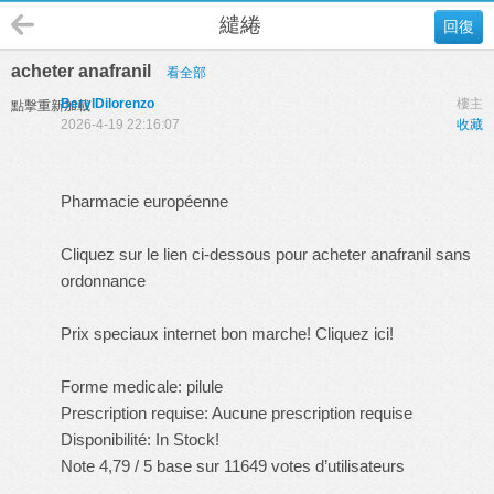
繾綣
回復
acheter anafranil
看全部
BerylDilorenzo
樓主
點擊重新加載
2026-4-19 22:16:07
收藏
Pharmacie européenne
Cliquez sur le lien ci-dessous pour acheter anafranil sans
ordonnance
Prix speciaux internet bon marche! Cliquez ici!
Forme medicale: pilule
Prescription requise: Aucune prescription requise
Disponibilité: In Stock!
Note 4,79 / 5 base sur 11649 votes d’utilisateurs