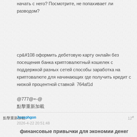
начать с него? Посмотрите, не попахивает ли
разводом?
ср&#108
оформить дебетовую карту онлайн без
посещения банка
криптовалютный кошелек с
поддержкой разных сетей
способы заработка на
криптовалюте для начинающих
где получить кредит с
низкой процентной ставкой
764af1d
@777@=-@
點擊重新加載
Josephgon
#
點擊重新加載
12
2026-4-22 20:51:48
финансовые привычки для экономии денег