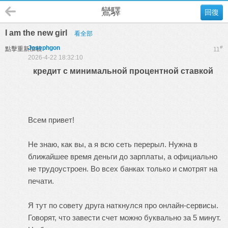
鸞驛
回復
I am the new girl
看全部
Josephgon
#
點擊重新加載
11
2026-4-22 18:32:10
кредит с минимальной процентной ставкой
Всем привет!
Не знаю, как вы, а я всю сеть перерыл. Нужна в
ближайшее время деньги до зарплаты, а официально
не трудоустроен. Во всех банках только и смотрят на
печати.
Я тут по совету друга наткнулся про онлайн-сервисы.
Говорят, что завести счет можно буквально за 5 минут.