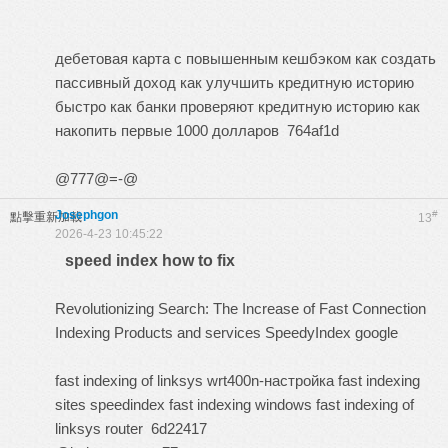
дебетовая карта с повышенным кешбэком
как создать
пассивный доход
как улучшить кредитную историю
быстро
как банки проверяют кредитную историю
как
накопить первые 1000 долларов
764af1d
@777@=-@
Josephgon
#
點擊重新加載
13
2026-4-23 10:45:22
speed index how to fix
Revolutionizing Search: The Increase of Fast Connection
Indexing Products and services
SpeedyIndex google
fast indexing of linksys wrt400n-настройка
fast indexing
sites
speedindex
fast indexing windows
fast indexing of
linksys router
6d22417