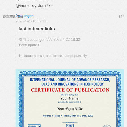
@index_systum77=
Josephgon
#
點擊重新加載
15
2026-4-26 15:52:33
fast indexer links
Josephgon ??? 2026-4-22 18:32
引用:
Всем привет!
Не знаю, как вы, а я всю сеть перерыл. Ну ...