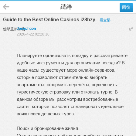
繾綣
回復
Guide to the Best Online Casinos i28hzy
看全部
Josephgon
#
點擊重新加載
6
2026-4-22 02:28:10
Планируете организовать поездку и рассматриваете
удобные инструменты для организации поездки? В
наше часы существует море онлайн-сервисов,
которые позволяют стремительно выбрать
апартаменты, оформить перелёты, подключить
туристическую страховку или откопать турне. В
данном обзоре мы рассмотрим востребованные
сайты, которые позволят спланировать идеальное
вояж
поиск дешевых туров
Поиск и бронирование жилья
Среди популярных сайтов для подбора вариантов