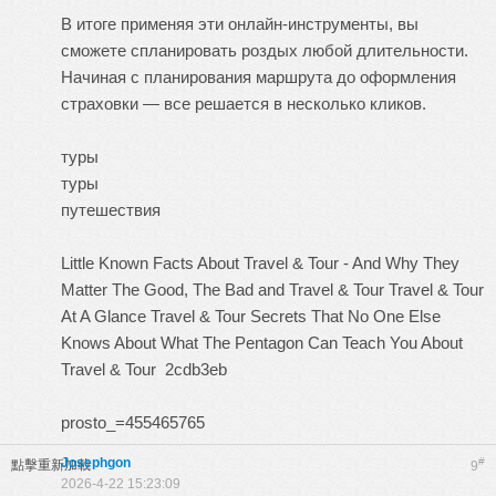
В итоге применяя эти онлайн-инструменты, вы
сможете спланировать роздых любой длительности.
Начиная с планирования маршрута до оформления
страховки — все решается в несколько кликов.
туры
туры
путешествия
Little Known Facts About Travel & Tour - And Why They
Matter
The Good, The Bad and Travel & Tour
Travel & Tour
At A Glance
Travel & Tour Secrets That No One Else
Knows About
What The Pentagon Can Teach You About
Travel & Tour
2cdb3eb
prosto_=455465765
Josephgon
#
點擊重新加載
9
2026-4-22 15:23:09