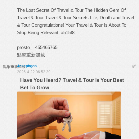
The Lost Secret Of Travel & Tour
The Hidden Gem Of
Travel & Tour
Travel & Tour Secrets
Life, Death and Travel
& Tour
Congratulations! Your Travel & Tour Is About To
Stop Being Relevant
a515f8_
prosto_=455465765
點擊重新加載
Josephgon
#
點擊重新加載
8
2026-4-22 06:52:39
Have You Heard? Travel & Tour Is Your Best
Bet To Grow