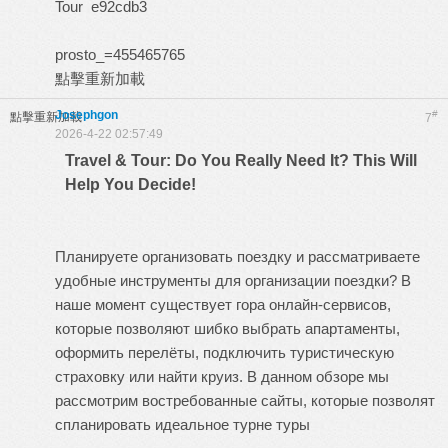
Tour
e92cdb3
prosto_=455465765
點擊重新加載
Josephgon
#
點擊重新加載
7
2026-4-22 02:57:49
Travel & Tour: Do You Really Need It? This Will
Help You Decide!
Планируете организовать поездку и рассматриваете
удобные инструменты для организации поездки? В
наше момент существует гора онлайн-сервисов,
которые позволяют шибко выбрать апартаменты,
оформить перелёты, подключить туристическую
страховку или найти круиз. В данном обзоре мы
рассмотрим востребованные сайты, которые позволят
спланировать идеальное турне
туры