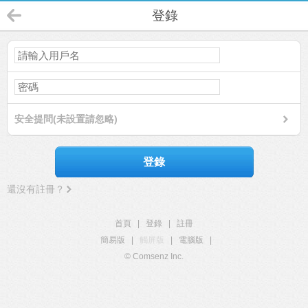
登錄
安全提問(未設置請忽略)
登錄
還沒有註冊？
首頁
|
登錄
|
註冊
簡易版
|
觸屏版
|
電腦版
|
© Comsenz Inc.