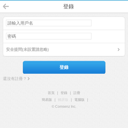
登錄
安全提問(未設置請忽略)
登錄
還沒有註冊？
首頁
|
登錄
|
註冊
簡易版
|
觸屏版
|
電腦版
|
© Comsenz Inc.