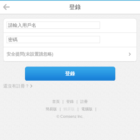
登錄
安全提問(未設置請忽略)
登錄
還沒有註冊？
首頁
|
登錄
|
註冊
簡易版
|
觸屏版
|
電腦版
|
© Comsenz Inc.