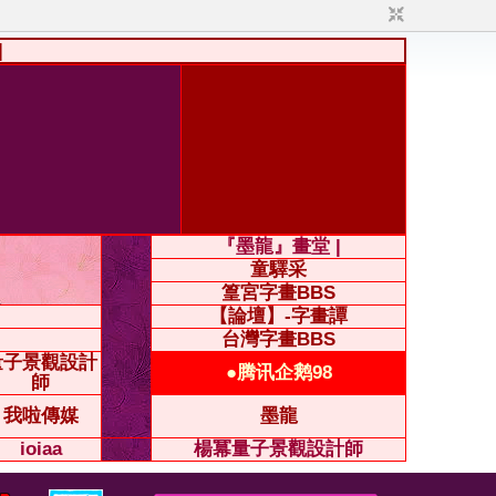
|
『墨龍』畫堂 |
童驛采
篁宮字畫BBS
【論壇】-字畫譚
台灣字畫BBS
量子景觀設計
●腾讯企鹅98
師
我啦傳媒
墨龍
ioiaa
楊冪量子景觀設計師