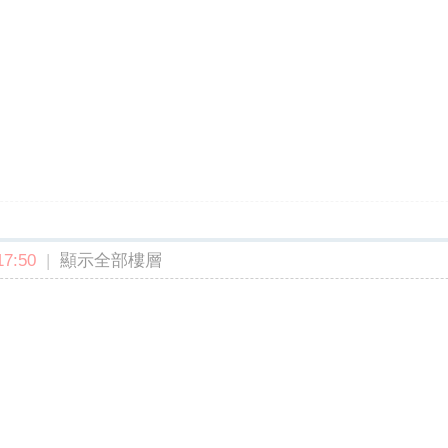
7:50
|
顯示全部樓層