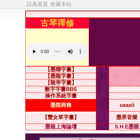
設為首頁
收藏本站
古琴禪修
【墨聯字畫】
【墨龍字畫】
【龍帝字畫】
數字字畫BBS
操作系統字畫
墨龍商務
usaxii
【豐女草字畫】
墨界音樂
墨龍上海論壇
S.H.E墨龍