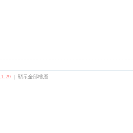
1:29
|
顯示全部樓層