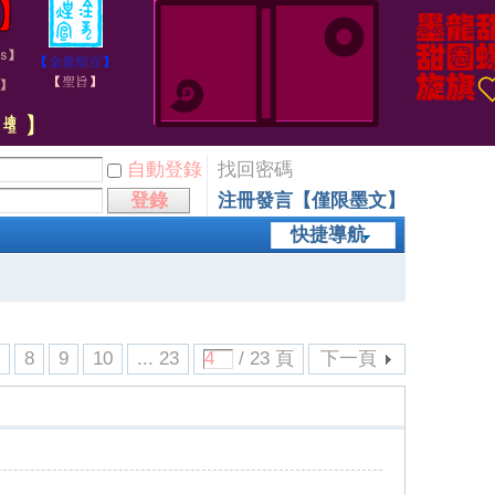
自動登錄
找回密碼
登錄
注冊發言【僅限墨文】
快捷導航
7
8
9
10
... 23
/ 23 頁
下一頁