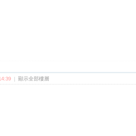
4:39
|
顯示全部樓層