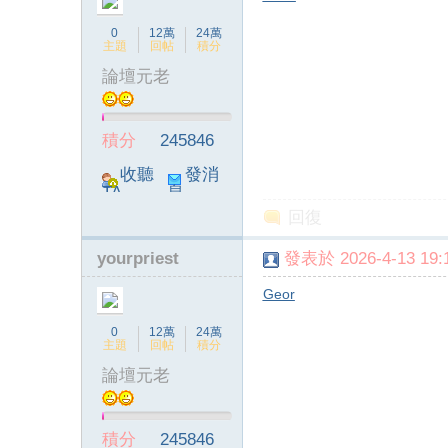
0
12萬
24萬
主題
回帖
積分
論壇元老
ia
積分
245846
收聽
發消
TA
息
回復
yourpriest
發表於 2026-4-13 19:1
Geor
a
0
12萬
24萬
主題
回帖
積分
論壇元老
積分
245846