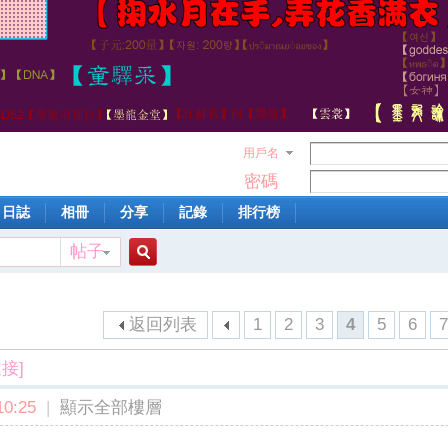
用戶名
密碼
日誌
相冊
分享
記錄
排行榜
帖子
搜
返回列表
1
2
3
4
5
6
索
接]
0:25
|
顯示全部樓層