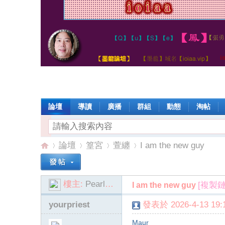
論壇
導讀
廣播
群組
動態
淘帖
論壇
篁宮
萱纏
I am the new guy
樓主:
Pearl6114
[複製鏈
I am the new guy
io
»
›
›
›
yourpriest
發表於 2026-4-13 19:1
Maur