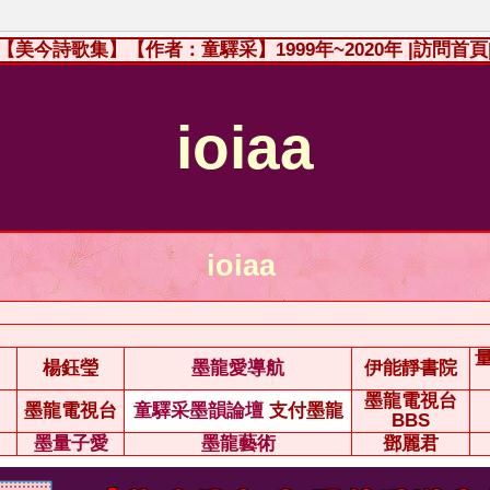
【美今詩歌集】【作者：童驛采】1999年~2020年
|訪問首頁
ioiaa
ioiaa
楊鈺瑩
墨龍愛導航
伊能靜書院
墨龍電視台
墨龍電視台
童驛采墨韻論壇
支付墨龍
BBS
墨量子愛
墨龍藝術
鄧麗君