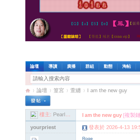
論壇
導讀
廣播
群組
動態
淘帖
論壇
篁宮
萱纏
I am the new guy
樓主:
Pearl6114
[複製鏈
I am the new guy
io
»
›
›
›
yourpriest
發表於 2026-4-13 19:5
Roge