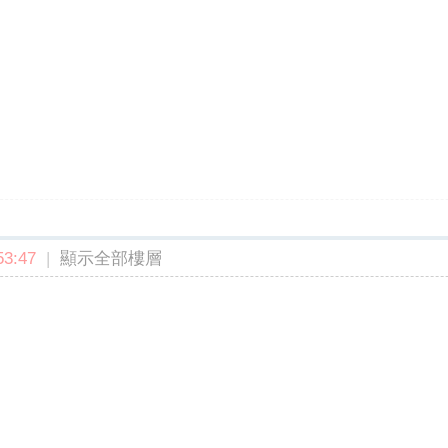
3:47
|
顯示全部樓層