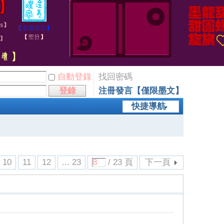
自動登錄
找回密碼
登錄
注冊發言【僅限墨文】
快捷導航
10
11
12
... 23
/ 23 頁
下一頁