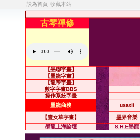
設為首頁
收藏本站
古琴禪修
【墨聯字畫】
【墨龍字畫】
【龍帝字畫】
數字字畫BBS
操作系統字畫
墨龍商務
usaxii
【豐女草字畫】
墨界音樂
墨龍上海論壇
S.H.E墨龍