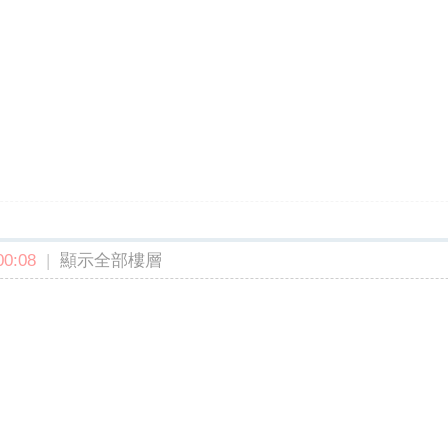
0:08
|
顯示全部樓層