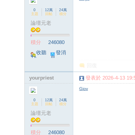
0
12萬
24萬
主題
回帖
積分
論壇元老
ia
積分
246080
收聽
發消
TA
息
回復
yourpriest
發表於 2026-4-13 19:5
Giov
a
0
12萬
24萬
主題
回帖
積分
論壇元老
積分
246080