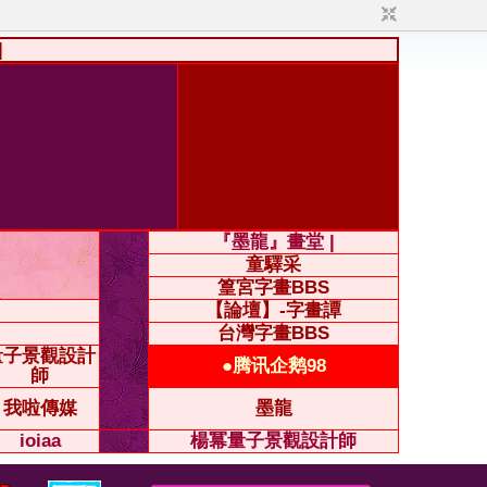
|
『墨龍』畫堂 |
童驛采
篁宮字畫BBS
【論壇】-字畫譚
台灣字畫BBS
量子景觀設計
●腾讯企鹅98
師
我啦傳媒
墨龍
ioiaa
楊冪量子景觀設計師