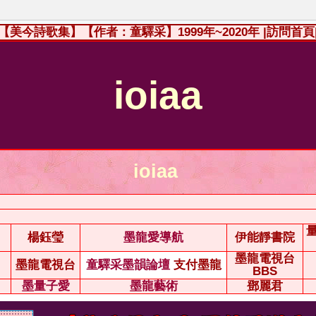
【美今詩歌集】【作者：童驛采】1999年~2020年
|訪問首頁
ioiaa
ioiaa
楊鈺瑩
墨龍愛導航
伊能靜書院
墨龍電視台
墨龍電視台
童驛采墨韻論壇
支付墨龍
BBS
墨量子愛
墨龍藝術
鄧麗君