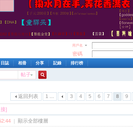
用戶名
密碼
日誌
相冊
分享
記錄
排行榜
帖子
搜
返回列表
1 ...
3
4
5
6
7
8
9
索
接]
2:44
|
顯示全部樓層