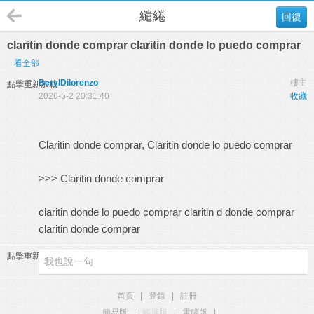
繾綣
回復
claritin donde comprar claritin donde lo puedo comprar
看全部
BerylDilorenzo
樓主
點擊重新加載
2026-5-2 20:31:40
收藏
Claritin donde comprar, Claritin donde lo puedo comprar
>>>
Claritin donde comprar
claritin donde lo puedo comprar claritin d donde comprar
claritin donde comprar
點擊重新加載
首頁
|
登錄
|
註冊
簡易版
|
觸屏版
|
電腦版
|